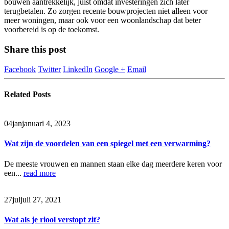
bouwen aantrekkelijk, juist omdat investeringen zich later
terugbetalen. Zo zorgen recente bouwprojecten niet alleen voor
meer woningen, maar ook voor een woonlandschap dat beter
voorbereid is op de toekomst.
Share this post
Facebook
Twitter
LinkedIn
Google +
Email
Related
Posts
04
jan
januari 4, 2023
Wat zijn de voordelen van een spiegel met een verwarming?
De meeste vrouwen en mannen staan elke dag meerdere keren voor
een...
read more
27
jul
juli 27, 2021
Wat als je riool verstopt zit?