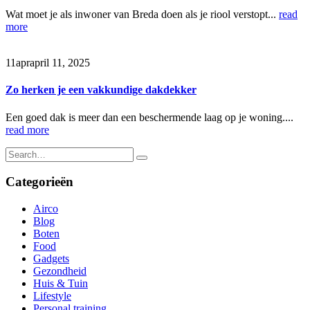
Wat moet je als inwoner van Breda doen als je riool verstopt...
read
more
11
apr
april 11, 2025
Zo herken je een vakkundige dakdekker
Een goed dak is meer dan een beschermende laag op je woning....
read more
Categorieën
Airco
Blog
Boten
Food
Gadgets
Gezondheid
Huis & Tuin
Lifestyle
Personal training