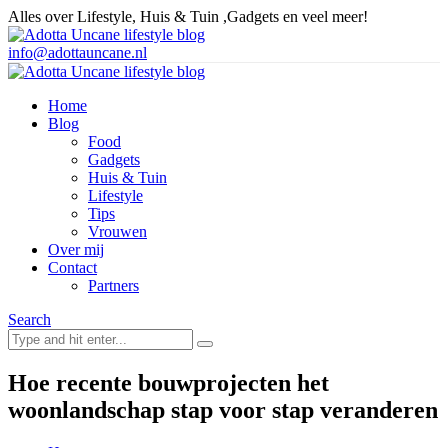
Alles over Lifestyle, Huis & Tuin ,Gadgets en veel meer!
info@adottauncane.nl
Home
Blog
Food
Gadgets
Huis & Tuin
Lifestyle
Tips
Vrouwen
Over mij
Contact
Partners
Search
Hoe recente bouwprojecten het
woonlandschap stap voor stap veranderen