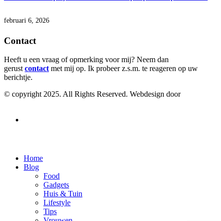
februari 6, 2026
Contact
Heeft u een vraag of opmerking voor mij? Neem dan
gerust
contact
met mij op. Ik probeer z.s.m. te reageren op uw
berichtje.
© copyright 2025. All Rights Reserved. Webdesign door
SEO
Linkbuilding uitbesteden
Contact
Home
Blog
Food
Gadgets
Huis & Tuin
Lifestyle
Tips
Vrouwen