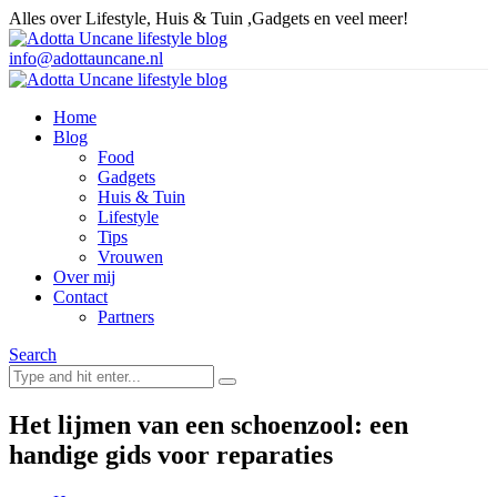
Alles over Lifestyle, Huis & Tuin ,Gadgets en veel meer!
info@adottauncane.nl
Home
Blog
Food
Gadgets
Huis & Tuin
Lifestyle
Tips
Vrouwen
Over mij
Contact
Partners
Search
Het lijmen van een schoenzool: een
handige gids voor reparaties