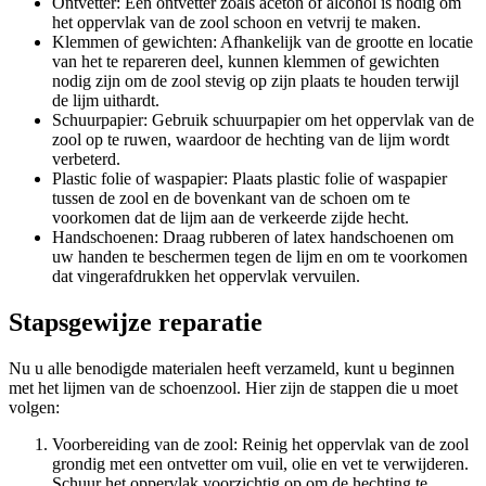
Ontvetter: Een ontvetter zoals aceton of alcohol is nodig om
het oppervlak van de zool schoon en vetvrij te maken.
Klemmen of gewichten: Afhankelijk van de grootte en locatie
van het te repareren deel, kunnen klemmen of gewichten
nodig zijn om de zool stevig op zijn plaats te houden terwijl
de lijm uithardt.
Schuurpapier: Gebruik schuurpapier om het oppervlak van de
zool op te ruwen, waardoor de hechting van de lijm wordt
verbeterd.
Plastic folie of waspapier: Plaats plastic folie of waspapier
tussen de zool en de bovenkant van de schoen om te
voorkomen dat de lijm aan de verkeerde zijde hecht.
Handschoenen: Draag rubberen of latex handschoenen om
uw handen te beschermen tegen de lijm en om te voorkomen
dat vingerafdrukken het oppervlak vervuilen.
Stapsgewijze reparatie
Nu u alle benodigde materialen heeft verzameld, kunt u beginnen
met het lijmen van de schoenzool. Hier zijn de stappen die u moet
volgen:
Voorbereiding van de zool: Reinig het oppervlak van de zool
grondig met een ontvetter om vuil, olie en vet te verwijderen.
Schuur het oppervlak voorzichtig op om de hechting te