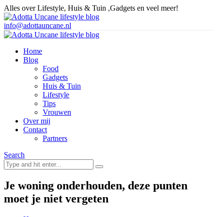
Alles over Lifestyle, Huis & Tuin ,Gadgets en veel meer!
info@adottauncane.nl
Home
Blog
Food
Gadgets
Huis & Tuin
Lifestyle
Tips
Vrouwen
Over mij
Contact
Partners
Search
Je woning onderhouden, deze punten
moet je niet vergeten