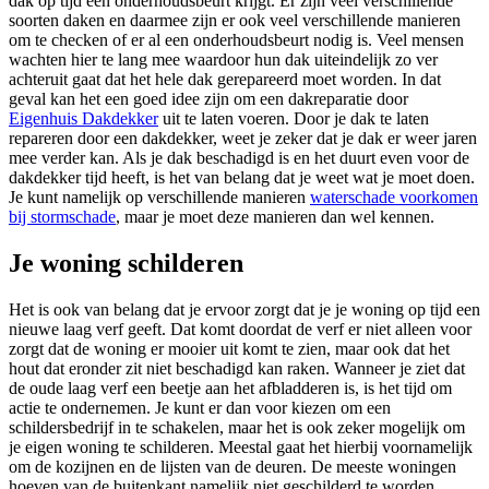
dak op tijd een onderhoudsbeurt krijgt. Er zijn veel verschillende
soorten daken en daarmee zijn er ook veel verschillende manieren
om te checken of er al een onderhoudsbeurt nodig is. Veel mensen
wachten hier te lang mee waardoor hun dak uiteindelijk zo ver
achteruit gaat dat het hele dak gerepareerd moet worden. In dat
geval kan het een goed idee zijn om een dakreparatie door
Eigenhuis Dakdekker
uit te laten voeren. Door je dak te laten
repareren door een dakdekker, weet je zeker dat je dak er weer jaren
mee verder kan. Als je dak beschadigd is en het duurt even voor de
dakdekker tijd heeft, is het van belang dat je weet wat je moet doen.
Je kunt namelijk op verschillende manieren
waterschade voorkomen
bij stormschade
, maar je moet deze manieren dan wel kennen.
Je woning schilderen
Het is ook van belang dat je ervoor zorgt dat je je woning op tijd een
nieuwe laag verf geeft. Dat komt doordat de verf er niet alleen voor
zorgt dat de woning er mooier uit komt te zien, maar ook dat het
hout dat eronder zit niet beschadigd kan raken. Wanneer je ziet dat
de oude laag verf een beetje aan het afbladderen is, is het tijd om
actie te ondernemen. Je kunt er dan voor kiezen om een
schildersbedrijf in te schakelen, maar het is ook zeker mogelijk om
je eigen woning te schilderen. Meestal gaat het hierbij voornamelijk
om de kozijnen en de lijsten van de deuren. De meeste woningen
hoeven van de buitenkant namelijk niet geschilderd te worden.