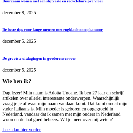
Duurzaam wonen met een slijtvaste en recyclebare pvc vloer
december 8, 2025
De beste tips voor lange mensen met rugklachten op kantoor
december 5, 2025
De grootste uitdagingen in goederenvervoer
december 5, 2025
Wie ben ik?
Dag lezer! Mijn naam is Adotta Uncane. Ik ben 27 jaar en schrijf
artikelen over allerlei interessante onderwerpen. Waarschijnlijk
vraag je je af waar mijn naam vandaan komt. Dat komt omdat mijn
vader Italiaans is. Mijn moeder is geboren en opgegroeid in
Nederland, vandaar dat ik samen met mijn ouders in Nederland
woon en de taal goed beheers. Wil je meer over mij weten?
Lees dan hier verder