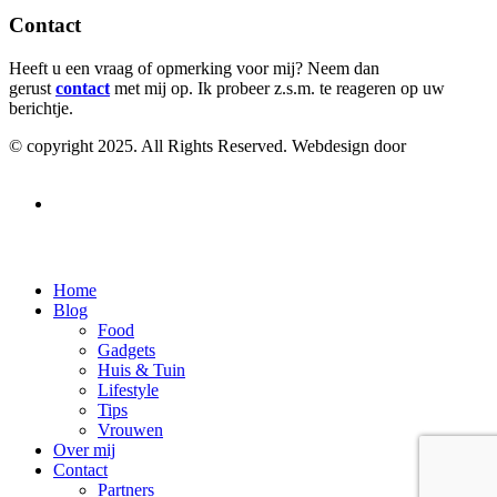
Contact
Heeft u een vraag of opmerking voor mij? Neem dan
gerust
contact
met mij op. Ik probeer z.s.m. te reageren op uw
berichtje.
© copyright 2025. All Rights Reserved. Webdesign door
SEO
Linkbuilding uitbesteden
Contact
Home
Blog
Food
Gadgets
Huis & Tuin
Lifestyle
Tips
Vrouwen
Over mij
Contact
Partners