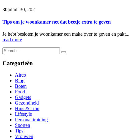
30
jul
juli 30, 2021
Tips om je woonkamer net dat beetje extra te geven
Je hebt besloten je woonkamer een make over te geven en pakt...
read more
Categorieën
Airco
Blog
Boten
Food
Gadgets
Gezondheid
Huis & Tuin
Lifestyle
Personal training
Sporten
Tips
Vrouwen